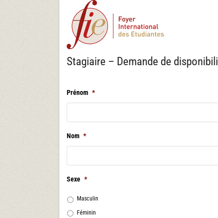
Skip
to
content
Stagiaire – Demande de disponibili
Prénom
*
Nom
*
Sexe
*
Masculin
Féminin