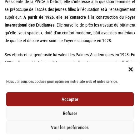
Présidente de la YWCA à Detroit, elle s’intéresse à la question féminine et
se préoccupe de l’accès des jeunes filles à l’éducation et à l’enseignement
supérieur.
À partir de 1926, elle se consacre à la construction du Foyer
International des Etudiantes.
Elle surveille de près les travaux du bâtiment
qu’elle veut spacieux, doté d’un confort moderne, bâti avec des matériaux
de qualité et décoré avec soin. Le Foyer est inauguré en 1928.
Ses efforts et sa générosité lui valent les Palmes Académiques en 1923. En
1925, elle reçoit la Légion d’Honneur, et elle est promue au grade d’officier
en 1934. Elle est décédée le 18 décembre 1938 à Lausanne.
Nous utilisons des cookies pour optimiser notre site web et notre service.
Accepter
Refuser
Réalisation
Mon entreprise sur le Net
Mentions légales
Cookies
Newsletter
Voir les préférences
Nous contacter